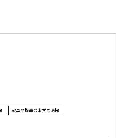
掃
家具や機器の水拭き清掃