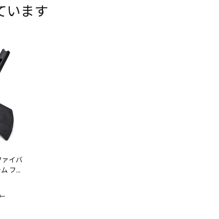
ています
ファイバ
フ...
）