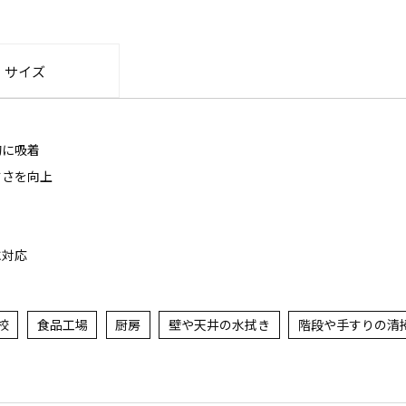
・サイズ
的に吸着
すさを向上
に対応
校
食品工場
厨房
壁や天井の水拭き
階段や手すりの清