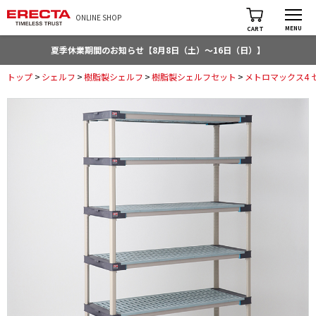
ONLINE SHOP
MENU
CART
夏季休業期間のお知らせ【8月8日（土）～16日（日）】
トップ
>
シェルフ
>
樹脂製シェルフ
>
樹脂製シェルフセット
>
メトロマックス4 