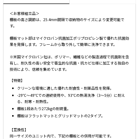
＜お客様組立品＞
棚板の高さ調節は、25.4mm間隔で収納物のサイズにより変更可能で
す。
棚板マット部はマイクロバン抗菌加工ポリプロピレン製で優れた抗菌効
果を発揮します。フレームから取り外して簡単に洗浄できます。
※米国マイクロバン社は、ポリマー、繊維などの製造過程で抗菌剤を含
有し、耐久性の高い安全で衛生的な抗菌・抗カビ仕様に加工する独自の
技術により、信頼を集めています。
【特徴】
クリーンな環境に適した優れた耐食性・耐薬品性を発揮。
-29℃～49℃での連続使用や、93℃の熱湯洗浄（3～5分）に耐え
る、耐寒・耐熱性。
棚板1段あたり272kgの耐荷重。
棚板はフラットマットとグリッドマットの2タイプ。
【互換性】
同一サイズのユニット内で、下記の棚板との併用が可能です。