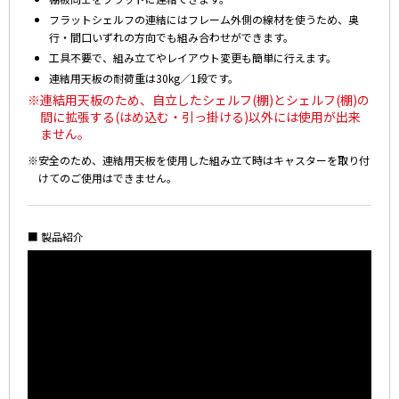
フラットシェルフの連結にはフレーム外側の線材を使うため、奥
行・間口いずれの方向でも組み合わせができます。
工具不要で、組み立てやレイアウト変更も簡単に行えます。
連結用天板の耐荷重は30kg／1段です。
※連結用天板のため、自立したシェルフ(棚)とシェルフ(棚)の
間に拡張する(はめ込む・引っ掛ける)以外には使用が出来
ません。
※安全のため、連結用天板を使用した組み立て時はキャスターを取り付
けてのご使用はできません。
■ 製品紹介