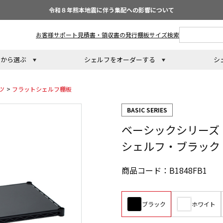
令和８年熊本地震に伴う集配への影響について
お客様サポート
見積書・領収書の発行
棚板サイズ検索
トから選ぶ
シェルフをオーダーする
シ
ツ
>
フラットシェルフ棚板
BASIC SERIES
ベーシックシリーズ フ
シェルフ・ブラック 
商品コード：B1848FB1
ブラック
ホワイト