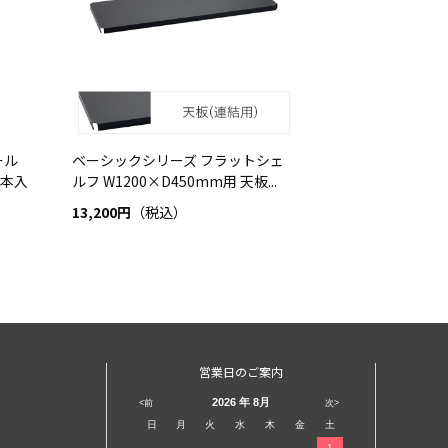
ール
ベーシックシリーズ フラットシェ
2本入
ルフ W1200×D450mm用 天板...
13,200円
（税込）
営業日のご案内
2026
年 8月
<前
次>
日
月
火
水
木
金
土
1