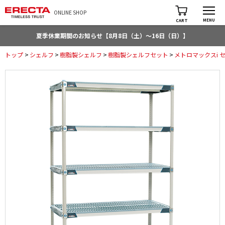
ONLINE SHOP
MENU
CART
夏季休業期間のお知らせ【8月8日（土）～16日（日）】
トップ
>
シェルフ
>
樹脂製シェルフ
>
樹脂製シェルフセット
>
メトロマックスi 