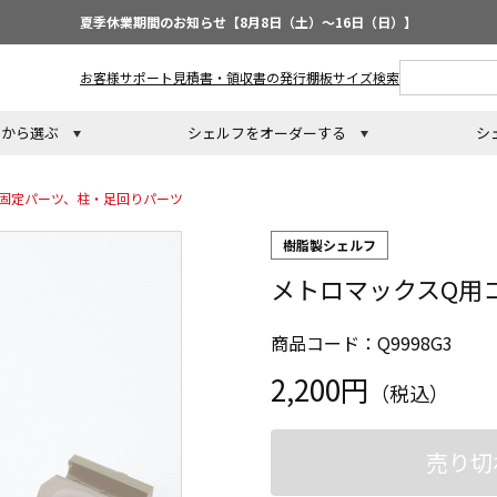
夏季休業期間のお知らせ【8月8日（土）～16日（日）】
お客様サポート
見積書・領収書の発行
棚板サイズ検索
トから選ぶ
シェルフをオーダーする
シ
固定パーツ、柱・足回りパーツ
樹脂製シェルフ
メトロマックスQ用
商品コード：Q9998G3
2,200円
（税込）
売り切