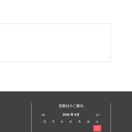
営業日のご案内
2026
年 8月
<前
次>
日
月
火
水
木
金
土
1