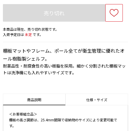
売り切れ
本商品は現在、売り切れ状態です。
入荷予定日は
未定
です。
棚板マットやフレーム、ポール全てが衛生管理に優れたオ
ール樹脂製シェルフ。
耐薬品性・耐腐食性の高い樹脂を採用。細かく分割された棚板マッ
トは洗浄機にも入れやすいサイズです。
商品説明
仕様・サイズ
＜お客様組立品＞
棚板の高さ調節は、25.4mm間隔で収納物のサイズにより変更可能で
す。