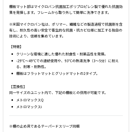
棚板マット部はマイクロバン抗菌加工ポリプロピレン製で優れた抗菌効
果を発揮します。フレームから取り外して簡単に洗浄できます。
※米国マイクロバン社は、ポリマー、繊維などの製造過程で抗菌剤を含
有し、耐久性の高い安全で衛生的な抗菌・抗カビ仕様に加工する独自の
技術により、信頼を集めています。
【特徴】
クリーンな環境に適した優れた耐食性・耐薬品性を発揮。
-29℃～49℃での連続使用や、93℃の熱湯洗浄（3～5分）に耐え
る、耐寒・耐熱性。
棚板はフラットマットとグリッドマットの2タイプ。
【互換性】
同一サイズのユニット内で、下記の棚板との併用が可能です。
メトロマックスQ
メトロマックスi
※棚の止め具であるテーパードスリーブ同梱