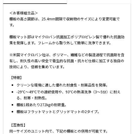
＜お客様組立品＞
棚板の高さ調節は、25.4mm間隔で収納物のサイズにより変更可能で
す。
棚板マット部はマイクロバン抗菌加工ポリプロピレン製で優れた抗菌効
果を発揮します。フレームから取り外して簡単に洗浄できます。
※米国マイクロバン社は、ポリマー、繊維などの製造過程で抗菌剤を含
有し、耐久性の高い安全で衛生的な抗菌・抗カビ仕様に加工する独自の
技術により、信頼を集めています。
【特徴】
クリーンな環境に適した優れた耐食性・耐薬品性を発揮。
-29℃～49℃での連続使用や、93℃の熱湯洗浄（3～5分）に耐え
る、耐寒・耐熱性。
棚板1段あたり272kgの耐荷重。
棚板はフラットマットとグリッドマットの2タイプ。
【互換性】
同一サイズのユニット内で、下記の棚板との併用が可能です。