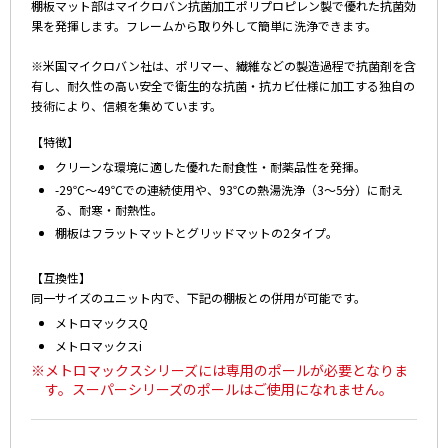
棚板マット部はマイクロバン抗菌加工ポリプロピレン製で優れた抗菌効
果を発揮します。フレームから取り外して簡単に洗浄できます。
※米国マイクロバン社は、ポリマー、繊維などの製造過程で抗菌剤を含
有し、耐久性の高い安全で衛生的な抗菌・抗カビ仕様に加工する独自の
技術により、信頼を集めています。
【特徴】
クリーンな環境に適した優れた耐食性・耐薬品性を発揮。
-29℃～49℃での連続使用や、93℃の熱湯洗浄（3～5分）に耐え
る、耐寒・耐熱性。
棚板はフラットマットとグリッドマットの2タイプ。
【互換性】
同一サイズのユニット内で、下記の棚板との併用が可能です。
メトロマックスQ
メトロマックスi
※メトロマックスシリーズには専用のポールが必要となりま
す。スーパーシリーズのポールはご使用になれません。