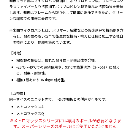
棚板マット部はマイクロバン抗菌加工ポリプロピレン製、フレームはグ
ラスファイバー入り抗菌加工ポリプロピレン製で優れた抗菌効果を発揮
します。棚板はフレームから取り外して簡単に洗浄できるため、クリー
ンな環境での用途に最適です。
※米国マイクロバン社は、ポリマー、繊維などの製造過程で抗菌剤を含
有し、耐久性の高い安全で衛生的な抗菌・抗カビ仕様に加工する独自
の技術により、信頼を集めています。
【特徴】
樹脂製の棚板は、優れた耐食性・耐薬品性を発揮。
-29℃～49℃での連続使用や、93℃の熱湯洗浄（3～5分）に耐え
る、耐寒・耐熱性。
棚板1段あたり363kgの耐荷重。
【互換性】
同一サイズのユニット内で、下記の棚板との併用が可能です。
メトロマックス4
メトロマックスQ
※メトロマックスシリーズには専用のポールが必要となりま
す。スーパーシリーズのポールはご使用いただけません。