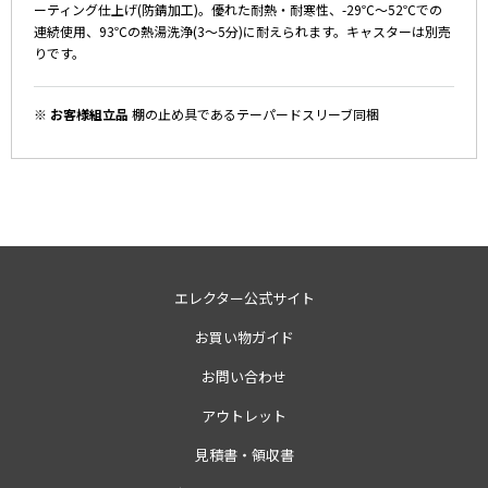
ーティング仕上げ(防錆加工)。優れた耐熱・耐寒性、-29℃～52℃での
連続使用、93℃の熱湯洗浄(3～5分)に耐えられます。キャスターは別売
りです。
※ お客様組立品
棚の止め具であるテーパードスリーブ同梱
エレクター公式サイト
お買い物ガイド
お問い合わせ
アウトレット
見積書・領収書