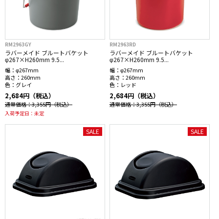
RM2963GY
RM2963RD
ラバーメイド ブルートバケット
ラバーメイド ブルートバケット
φ267×H260mm 9.5...
φ267×H260mm 9.5...
幅：
φ267mm
幅：
φ267mm
高さ：
260mm
高さ：
260mm
色：
グレイ
色：
レッド
2,684円（税込）
2,684円（税込）
通常価格：3,355円
（税込）
通常価格：3,355円
（税込）
入荷予定日：
未定
SALE
SALE