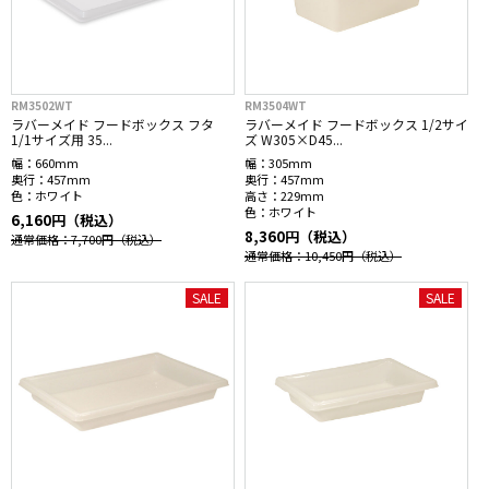
RM3502WT
RM3504WT
ラバーメイド フードボックス フタ
ラバーメイド フードボックス 1/2サイ
1/1サイズ用 35...
ズ W305×D45...
幅：
660mm
幅：
305mm
奥行：
457mm
奥行：
457mm
色：
ホワイト
高さ：
229mm
色：
ホワイト
6,160円（税込）
8,360円（税込）
通常価格：7,700円
（税込）
通常価格：10,450円
（税込）
SALE
SALE