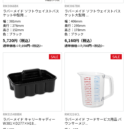
RM3066BK
RM3067BK
ラバーメイド ソフトウェイストバス
ラバーメイド ソフトウェイストバス
ケット中型用 ...
ケット大型用 ...
幅：
381mm
幅：
406mm
奥行：
276mm
奥行：
295mm
高さ：
152mm
高さ：
178mm
色：
ブラック
色：
ブラック
5,720円（税込）
6,160円（税込）
通常価格：7,150円
（税込）
通常価格：7,700円
（税込）
SALE
SALE
RM315488BK
RM3216CL
ラバーメイド キャリーキャディー
ラバーメイド フードサービス用品 バ
W381×D277×H18...
ウンサーメジ...