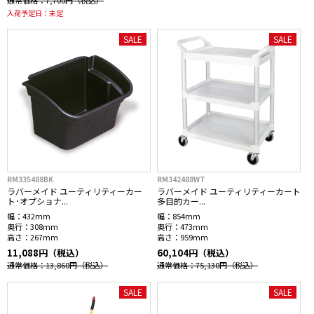
通常価格：7,700円
（税込）
入荷予定日：
未定
SALE
SALE
RM335488BK
RM342488WT
ラバーメイド ユーティリティーカー
ラバーメイド ユーティリティーカート
ト･オプショナ...
多目的カー...
幅：
432mm
幅：
854mm
奥行：
308mm
奥行：
473mm
高さ：
267mm
高さ：
959mm
11,088円（税込）
60,104円（税込）
通常価格：13,860円
（税込）
通常価格：75,130円
（税込）
SALE
SALE