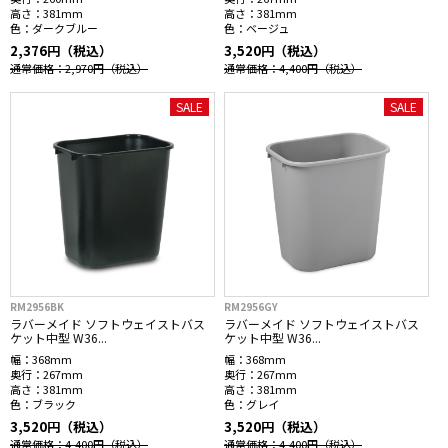
高さ：
381mm
高さ：
381mm
色：
ダークブルー
色：
ベージュ
2,376円（税込）
3,520円（税込）
通常価格：2,970円
（税込）
通常価格：4,400円
（税込）
SALE
SALE
RM2956BK
RM2956GY
ラバーメイド ソフトウェイストバス
ラバーメイド ソフトウェイストバス
ケット中型 W36...
ケット中型 W36...
幅：
368mm
幅：
368mm
奥行：
267mm
奥行：
267mm
高さ：
381mm
高さ：
381mm
色：
ブラック
色：
グレイ
3,520円（税込）
3,520円（税込）
通常価格：4,400円
（税込）
通常価格：4,400円
（税込）