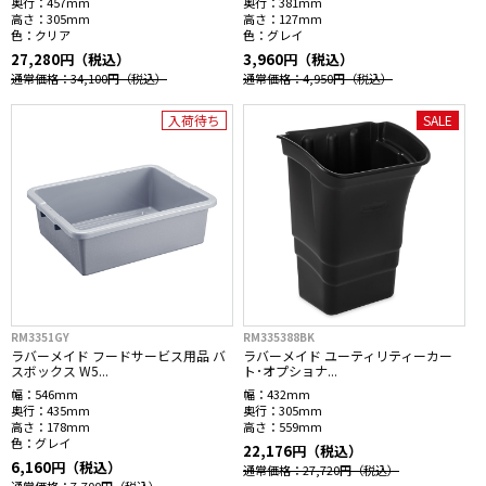
奥行：
457mm
奥行：
381mm
高さ：
305mm
高さ：
127mm
色：
クリア
色：
グレイ
27,280円（税込）
3,960円（税込）
通常価格：34,100円
（税込）
通常価格：4,950円
（税込）
入荷待ち
SALE
RM3351GY
RM335388BK
ラバーメイド フードサービス用品 バ
ラバーメイド ユーティリティーカー
スボックス W5...
ト･オプショナ...
幅：
546mm
幅：
432mm
奥行：
435mm
奥行：
305mm
高さ：
178mm
高さ：
559mm
色：
グレイ
22,176円（税込）
6,160円（税込）
通常価格：27,720円
（税込）