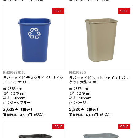
SALE
SALE
RM295773DBL
RM2957BG
ラバーメイド デスクサイドリサイク
ラバーメイド ソフトウェイストバス
ルコンテナ リ...
ケット大型 W38...
幅：
387mm
幅：
387mm
奥行：
279mm
奥行：
279mm
高さ：
505mm
高さ：
505mm
色：
ダークブルー
色：
ベージュ
3,608円（税込）
5,280円（税込）
通常価格：4,510円
（税込）
通常価格：6,600円
（税込）
SALE
SALE