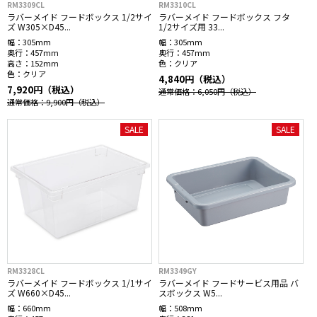
RM3309CL
RM3310CL
ラバーメイド フードボックス 1/2サイ
ラバーメイド フードボックス フタ
ズ W305×D45...
1/2サイズ用 33...
幅：
305mm
幅：
305mm
奥行：
457mm
奥行：
457mm
高さ：
152mm
色：
クリア
色：
クリア
4,840円（税込）
7,920円（税込）
通常価格：6,050円
（税込）
通常価格：9,900円
（税込）
SALE
SALE
RM3328CL
RM3349GY
ラバーメイド フードボックス 1/1サイ
ラバーメイド フードサービス用品 バ
ズ W660×D45...
スボックス W5...
幅：
660mm
幅：
508mm