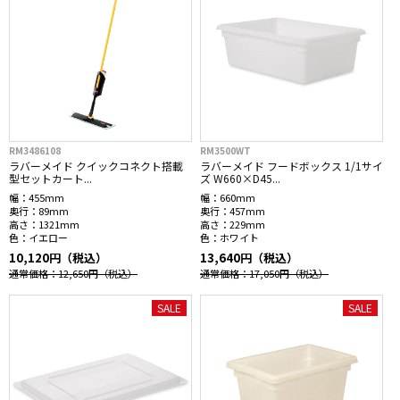
RM3486108
RM3500WT
ラバーメイド クイックコネクト搭載
ラバーメイド フードボックス 1/1サイ
型セットカート...
ズ W660×D45...
幅：
455mm
幅：
660mm
奥行：
89mm
奥行：
457mm
高さ：
1321mm
高さ：
229mm
色：
イエロー
色：
ホワイト
10,120円（税込）
13,640円（税込）
通常価格：12,650円
（税込）
通常価格：17,050円
（税込）
SALE
SALE