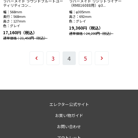
ラバーメイド ラウンドブルートユー
ラバーメイド リジットライナー
ティリティコン...
（RM816088用）φ3...
幅：
568mm
幅：
φ305mm
奥行：
568mm
高さ：
692mm
高さ：
127mm
色：
グレイ
色：
グレイ
19,360円（税込）
17,160円（税込）
通常価格：24,200円
（税込）
通常価格：21,450円
（税込）
3
4
5
エレクター公式サイト
お買い物ガイド
お問い合わせ
アウトレット