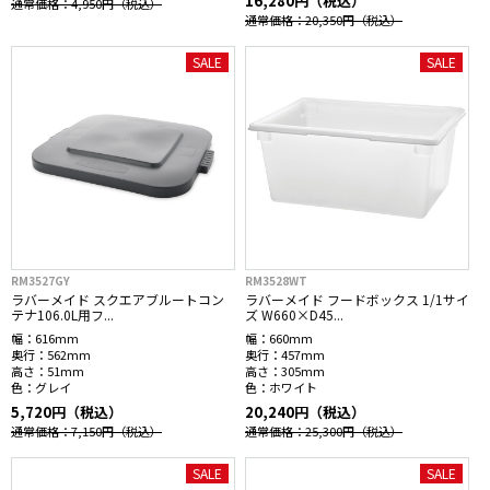
16,280円（税込）
通常価格：4,950円
（税込）
通常価格：20,350円
（税込）
SALE
SALE
RM3527GY
RM3528WT
ラバーメイド スクエアブルートコン
ラバーメイド フードボックス 1/1サイ
テナ106.0L用フ...
ズ W660×D45...
幅：
616mm
幅：
660mm
奥行：
562mm
奥行：
457mm
高さ：
51mm
高さ：
305mm
色：
グレイ
色：
ホワイト
5,720円（税込）
20,240円（税込）
通常価格：7,150円
（税込）
通常価格：25,300円
（税込）
SALE
SALE