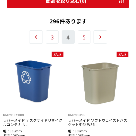
商品を絞り込む(
0
)
296件あります
3
4
5
SALE
SALE
RM295673DBL
RM2956BG
ラバーメイド デスクサイドリサイク
ラバーメイド ソフトウェイストバス
ルコンテナ リ...
ケット中型 W36...
幅：
365mm
幅：
368mm
奥行：
260mm
奥行：
267mm