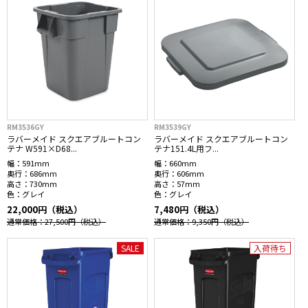
RM3536GY
RM3539GY
ラバーメイド スクエアブルートコン
ラバーメイド スクエアブルートコン
テナ W591×D68...
テナ151.4L用フ...
幅：
591mm
幅：
660mm
奥行：
686mm
奥行：
606mm
高さ：
730mm
高さ：
57mm
色：
グレイ
色：
グレイ
22,000円（税込）
7,480円（税込）
通常価格：27,500円
（税込）
通常価格：9,350円
（税込）
SALE
入荷待ち