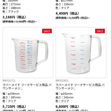
幅：
381mm
幅：
φ127mm
奥行：
277mm
高さ：
150mm
高さ：
188mm
色：
クリア
色：
ブラック
4,400円（税込）
3,168円（税込）
通常価格：5,500円
（税込）
通常価格：3,960円
（税込）
SALE
SALE
RM3217CL
RM3218CL
ラバーメイド フードサービス用品 バ
ラバーメイド フードサービス用品 バ
ウンサーメジ...
ウンサーメジ...
幅：
φ156mm
幅：
φ191mm
高さ：
187mm
高さ：
241mm
色：
クリア
色：
クリア
5,720円（税込）
6,600円（税込）
通常価格：7,150円
（税込）
通常価格：8,250円
（税込）