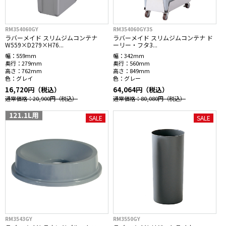
RM354060GY
RM354060GY3S
ラバーメイド スリムジムコンテナ
ラバーメイド スリムジムコンテナ ド
W559×D279×H76...
ーリー・フタ3...
幅：
559mm
幅：
342mm
奥行：
279mm
奥行：
560mm
高さ：
762mm
高さ：
849mm
色：
グレイ
色：
グレー
16,720円（税込）
64,064円（税込）
通常価格：20,900円
（税込）
通常価格：80,080円
（税込）
SALE
SALE
RM3543GY
RM3550GY