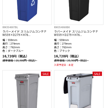
RM354007BL
RM354060BK
ラバーメイド スリムジムコンテナ
ラバーメイド スリムジムコンテナ
W559×D279×H76...
W559×D279×H76...
幅：
559mm
幅：
559mm
奥行：
279mm
奥行：
279mm
高さ：
762mm
高さ：
762mm
色：
ダークブルー
色：
ブラック
16,720円（税込）
16,720円（税込）
通常価格：20,900円
（税込）
通常価格：20,900円
（税込）
入荷予定日：
未定
SALE
SALE