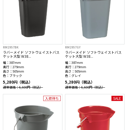
RM2957BK
RM2957GY
ラバーメイド ソフトウェイストバス
ラバーメイド ソフトウェイストバス
ケット大型 W38...
ケット大型 W38...
幅：
387mm
幅：
387mm
奥行：
279mm
奥行：
279mm
高さ：
505mm
高さ：
505mm
色：
ブラック
色：
グレイ
5,280円（税込）
5,280円（税込）
通常価格：6,600円
（税込）
通常価格：6,600円
（税込）
入荷待ち
SALE