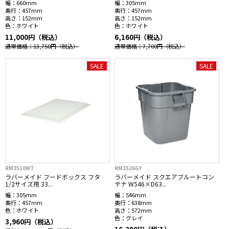
幅：
660mm
幅：
305mm
奥行：
457mm
奥行：
457mm
高さ：
152mm
高さ：
152mm
色：
ホワイト
色：
ホワイト
11,000円（税込）
6,160円（税込）
通常価格：13,750円
（税込）
通常価格：7,700円
（税込）
SALE
SALE
RM3510WT
RM3526GY
ラバーメイド フードボックス フタ
ラバーメイド スクエアブルートコン
1/2サイズ用 33...
テナ W546×D63...
幅：
305mm
幅：
546mm
奥行：
457mm
奥行：
638mm
色：
ホワイト
高さ：
572mm
色：
グレイ
3,960円（税込）