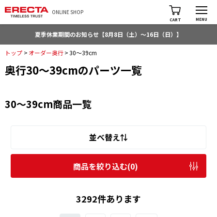
ONLINE SHOP
MENU
CART
夏季休業期間のお知らせ【8月8日（土）～16日（日）】
トップ
>
オーダー奥行
>
30～39cm
奥行30～39cmのパーツ一覧
30～39cm商品一覧
並べ替え⇅
商品を絞り込む(
0
)
3292件あります