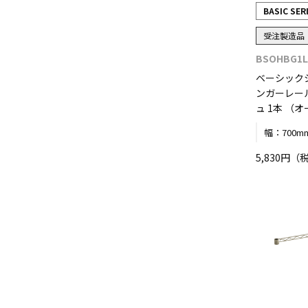
BASIC SER
受注製造品
BSOHBG1L
ベーシック
ンガーレール
ュ 1本 （
幅：
700m
5,830円（