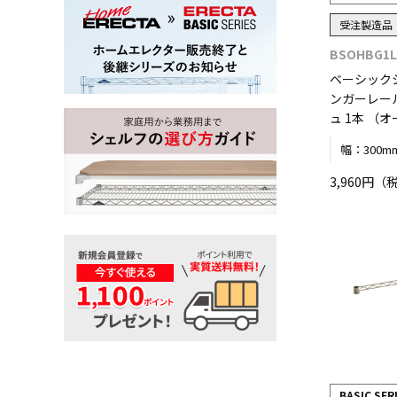
受注製造品
BSOHBG1L
ベーシック
ンガーレール
ュ 1本 （
幅：
300m
3,960円（
BASIC SER