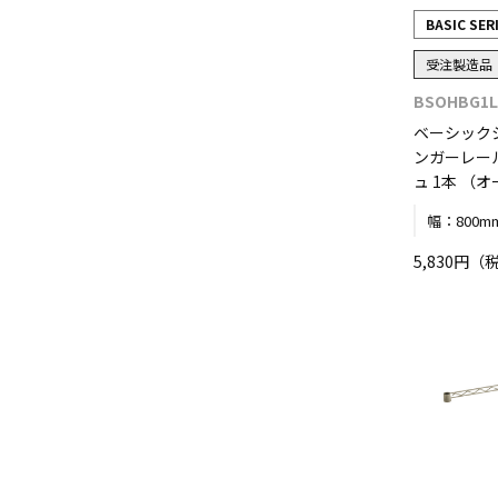
BASIC SER
受注製造品
BSOHBG1L
ベーシック
ンガーレール
ュ 1本 （
幅：
800m
5,830円（