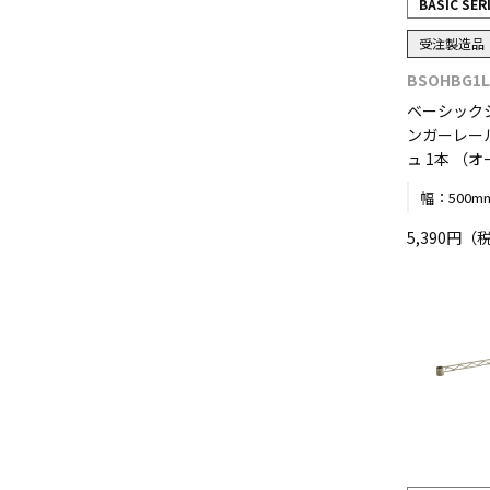
BASIC SER
受注製造品
BSOHBG1L
ベーシック
ンガーレール
ュ 1本 （
幅：
500m
5,390円（