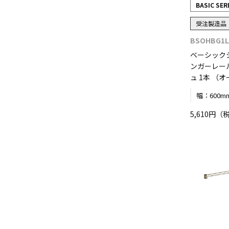
BASIC SER
受注製造品
BSOHBG1L
ベーシック
ンガーレール
ュ 1本 （
幅：
600m
5,610円（