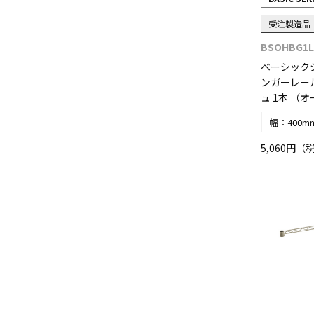
受注製造品
BSOHBG1L
ベーシック
ンガーレール
ュ 1本 （
幅：
400m
5,060円（