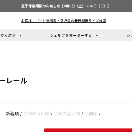
夏季休業期間のお知らせ【8月8日（土）～16日（日）】
お客様サポート
見積書・領収書の発行
棚板サイズ検索
トから選ぶ
シェルフをオーダーする
シ
ーレール
新着順
/
金額の低い順
/
金額の高い順
/
名前順
/