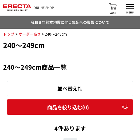
ONLINE SHOP
MENU
CART
令和８年熊本地震に伴う集配への影響について
トップ
>
オーダー高さ
>
240～249cm
240～249cm
240～249cm商品一覧
並べ替え⇅
商品を絞り込む(
0
)
4件あります