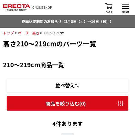
ONLINE SHOP
MENU
CART
夏季休業期間のお知らせ【8月8日（土）～16日（日）】
トップ
>
オーダー高さ
>
210～219cm
高さ210～219cmのパーツ一覧
210～219cm商品一覧
並べ替え⇅
商品を絞り込む(
0
)
4件あります