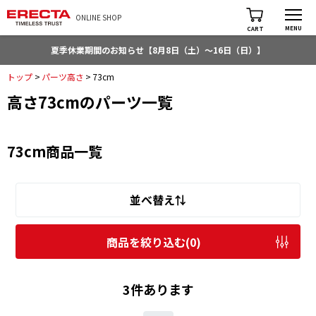
ONLINE SHOP
MENU
CART
夏季休業期間のお知らせ【8月8日（土）～16日（日）】
トップ
>
パーツ高さ
>
73cm
高さ73cmのパーツ一覧
73cm商品一覧
並べ替え⇅
商品を絞り込む(
0
)
3件あります