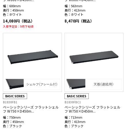
幅：
600mm
幅：
563mm
奥行：
450mm
奥行：
413mm
色：
ホワイト
色：
ホワイト
14,080円（税込）
8,470円（税込）
入荷予定日：
9月下旬頃
BASIC SERIES
BASIC SERIES
B1830FB1
B1830FBC1
ベーシックシリーズ フラットシェル
ベーシックシリーズ フラットシェル
フ W750×D450m...
フ W750×D450m...
幅：
750mm
幅：
713mm
奥行：
450mm
奥行：
413mm
色：
ブラック
色：
ブラック